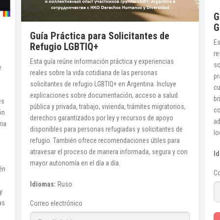
G
G
Guía Práctica para Solicitantes de
Es
Refugio LGBTIQ+
re
Esta guía reúne información práctica y experiencias
so
e
reales sobre la vida cotidiana de las personas
pr
solicitantes de refugio LGBTIQ+ en Argentina. Incluye
cu
explicaciones sobre documentación, acceso a salud
br
es
pública y privada, trabajo, vivienda, trámites migratorios,
co
ón
derechos garantizados por ley y recursos de apoyo
ad
ria
disponibles para personas refugiadas y solicitantes de
lo
refugio. También ofrece recomendaciones útiles para
atravesar el proceso de manera informada, segura y con
I
mayor autonomía en el día a día.
én
Co
Idiomas:
Ruso
y
as
Correo electrónico